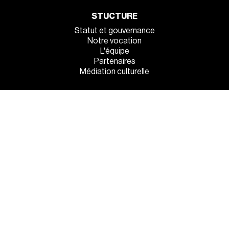
STUCTURE
Statut et gouvernance
Notre vocation
L'équipe
Partenaires
Médiation culturelle
INFOS PRATIQUES
Venez tous !
Manger et dormir sur place
La sécurité à l’entrée
MENTIONS LÉGALES
●
POLITIQUE DE CONFIDENTIALITÉ
●