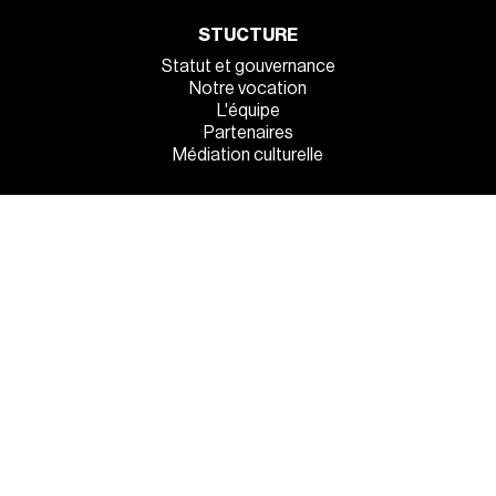
STUCTURE
Statut et gouvernance
Notre vocation
L'équipe
Partenaires
Médiation culturelle
INFOS PRATIQUES
Venez tous !
Manger et dormir sur place
La sécurité à l’entrée
MENTIONS LÉGALES
●
POLITIQUE DE CONFIDENTIALITÉ
●