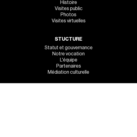
Histoire
Visites public
Photos
Visites virtuelles
STUCTURE
Statut et gouvernance
Notre vocation
L'équipe
Partenaires
Médiation culturelle
INFOS PRATIQUES
Venez tous !
Manger et dormir sur place
La sécurité à l’entrée