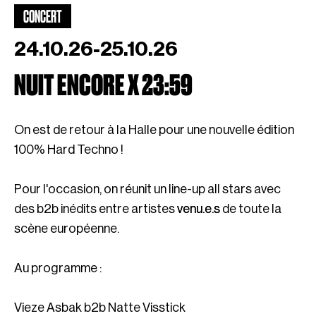
CONCERT
24.10.26-25.10.26
NUIT ENCORE X 23:59
On est de retour à la Halle pour une nouvelle édition
100% Hard Techno !
Pour l'occasion, on réunit un line-up all stars avec
des b2b inédits entre artistes
venu.e.s
de toute la
scène européenne.
Au programme :
Vieze Asbak b2b Natte Visstick